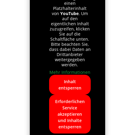
einen
Platzhalterinhalt
von
YouTube
. Um
auf den
eigentlichen Inhalt
zuzugreifen, klicken
Sie auf die
Schaltfläche unten.
Bitte beachten Sie,
dass dabei Daten an
Drittanbieter
weitergegeben
werden.
Mehr Informationen
Inhalt
entsperren
Erforderlichen
Service
akzeptieren
und Inhalte
entsperren