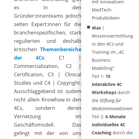
mit innovativen
es in den
MedTech-
Gründer:innenteams jedoch
Produktideen
selten Expert:innen für die
Was
|
branchenspezifischen, stark
Wissensvermittlung
regulierten und deshalb
in den 4Cs und
kritischen
Themenbereiche
Training im „4C
der 4Cs
: C1 |
Business
Commercialization, C2 |
Modelling“
Certification, C3 | Clinical
Teil 1:
15
Studies und C4 | Copyright.
interaktive 4C
Ausschlaggebend ist zudem
Workshops
durch
nicht allein Knowhow in den
die
Stiftung für
4Cs, sondern deren
Medizininnovationen
Vernetzung im
Teil 2:
6 Monate
Geschäftsmodell. Das
individuelles 4C
Coaching
durch die
gelingt mit der von uns