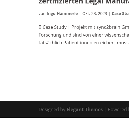
zertifizierten Legal Manu
von
Ingo Hämmerle
|
Okt. 23, 2023
|
Case Stu
 Case Study | Projekt mit sync2brain G
Forschung und sind von einer wissenschaf
tatsächlich Patient:innen erreichen, muss 
Designed by
Elegant Themes
| Powered